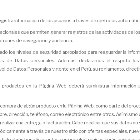
gistra información de los usuarios a través de métodos automátic
ales que permiten generar registros de las actividades de los us
atrones de navegación y audiencia.
do los niveles de seguridad apropiados para resguardar la infor
 de Datos personales. Además, declaramos el respeto los prin
 nivel de Datos Personales vigente en el Perú, su reglamento, dire
 productos en la Página Web deberá suministrar información pe
na compra de algún producto en la Página Web, como parte del proc
re, dirección, teléfono, correo electrónico entre otros. Así mismo
realizar una entrega o facturación. Cabe recalcar que sus datos n
dicamente a través de nuestro sitio con ofertas especiales, nuevo
arle algún beneficio, estos correos electrónicos serán enviados a