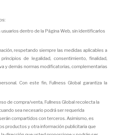
os:
uarios dentro de la Página Web, sin identificarlos
mación, respetando siempre las medidas aplicables a
cipios de legalidad, consentimiento, finalidad,
ctiva y demás normas modificatorias, complementarias
rsonal. Con este fin, Fullness Global garantiza la
eso de compra/venta, Fullness Global recolecta la
 cuando sea necesario podrá ser requerida
o serán compartidos con terceros. Asimismo, es
s productos y otra información publicitaria que
 la dirección que usted proporcione y podrán ser