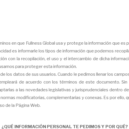
minos en que Fullness Global usa y protege la información que es 
vacidad es informarle los tipos de información que podemos recopil
ión con la recopilación, el uso y el intercambio de dicha informac
 usamos para proteger esta información.
e los datos de sus usuarios. Cuando le pedimos llenar los campos 
empleará de acuerdo con los términos de este documento. Sin e
daptarlas a las novedades legislativas y jurisprudenciales dentro 
s normas modificatorias, complementarias y conexas. Es por ell
uso de la Página Web.
¿QUÉ INFORMACIÓN PERSONAL TE PEDIMOS Y POR QUÉ?