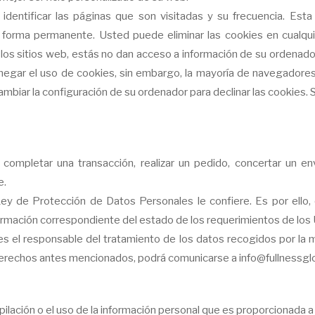
dentificar las páginas que son visitadas y su frecuencia. Est
de forma permanente. Usted puede eliminar las cookies en cualq
los sitios web, estás no dan acceso a información de su ordenador 
negar el uso de cookies, sin embargo, la mayoría de navegadore
biar la configuración de su ordenador para declinar las cookies. Si
completar una transacción, realizar un pedido, concertar un en
e.
ey de Protección de Datos Personales le confiere. Es por ello,
nformación correspondiente del estado de los requerimientos de los 
 es el responsable del tratamiento de los datos recogidos por la 
s derechos antes mencionados, podrá comunicarse a
info@fullnessgl
lación o el uso de la información personal que es proporcionada a n