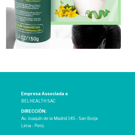
Empresa Associada a
BELHEALTH SAC
DIRECCIÓN:
Av. Joaquín de la Madrid 145 - San Borja
Lima - Perú.